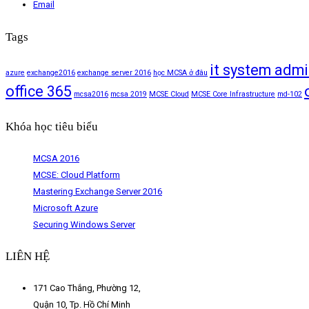
Email
Tags
it system admi
azure
exchange2016
exchange server 2016
học MCSA ở đâu
office 365
mcsa2016
mcsa 2019
MCSE Cloud
MCSE Core Infrastructure
md-102
Khóa học tiêu biểu
MCSA 2016
MCSE: Cloud Platform
Mastering Exchange Server 2016
Microsoft Azure
Securing Windows Server
LIÊN HỆ
171 Cao Thắng, Phường 12,
Quận 10, Tp. Hồ Chí Minh