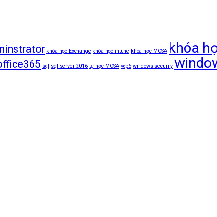
khóa h
ninstrator
khóa học Exchange
khóa học intune
khóa học MCSA
window
office365
sql
sql server 2016
tự học MCSA
vcp6
windows security