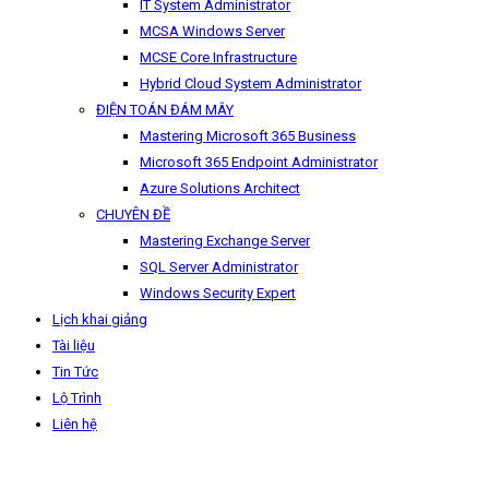
IT System Administrator
MCSA Windows Server
MCSE Core Infrastructure
Hybrid Cloud System Administrator
ĐIỆN TOÁN ĐÁM MÂY
Mastering Microsoft 365 Business
Microsoft 365 Endpoint Administrator
Azure Solutions Architect
CHUYÊN ĐỀ
Mastering Exchange Server
SQL Server Administrator
Windows Security Expert
Lịch khai giảng
Tài liệu
Tin Tức
Lộ Trình
Liên hệ