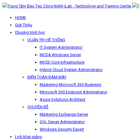
HOME
Giới Thiệu
Chương trình học
QUẢN TRỊ HỆ THỐNG
IT System Administrator
MCSA Windows Server
MCSE Core Infrastructure
Hybrid Cloud System Administrator
ĐIỆN TOÁN ĐÁM MÂY
Mastering Microsoft 365 Business
Microsoft 365 Endpoint Administrator
Azure Solutions Architect
CHUYÊN ĐỀ
Mastering Exchange Server
SQL Server Administrator
Windows Security Expert
Lịch khai giảng