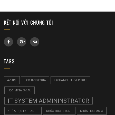
KẾT NỐI VỚI CHÚNG TÔI
TAGS
AZURE
EXCHANGE2016
EXCHANGE SERVER 2016
HỌC MCSA Ở ĐÂU
IT SYSTEM ADMININSTRATOR
KHÓA HỌC EXCHANGE
KHÓA HỌC INTUNE
KHÓA HỌC MCSA